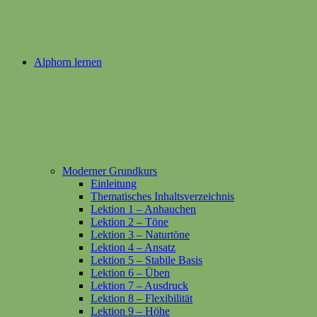
Alphorn lernen
Moderner Grundkurs
Einleitung
Thematisches Inhaltsverzeichnis
Lektion 1 – Anhauchen
Lektion 2 – Töne
Lektion 3 – Naturtöne
Lektion 4 – Ansatz
Lektion 5 – Stabile Basis
Lektion 6 – Üben
Lektion 7 – Ausdruck
Lektion 8 – Flexibilität
Lektion 9 – Höhe