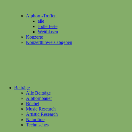
Alphorn-Treffen
alle
Jodlerfeste
Wettblasen
Konzerte
Konzerthinweis abgeben
Beiträge
Alle Beiträge
Alphornbauer
Büchel
Music Research
Artistic Research
Naturtöne
Technisches