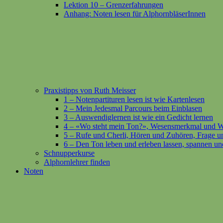
Lektion 10 – Grenzerfahrungen
Anhang: Noten lesen für AlphornbläserInnen
Praxistipps von Ruth Meisser
1 – Notenpartituren lesen ist wie Kartenlesen
2 – Mein Jedesmal Parcours beim Einblasen
3 – Auswendiglernen ist wie ein Gedicht lernen
4 – «Wo steht mein Ton?», Wesensmerkmal und Wi
5 – Rufe und Cherli, Hören und Zuhören, Frage 
6 – Den Ton leben und erleben lassen, spannen u
Schnupperkurse
Alphornlehrer finden
Noten