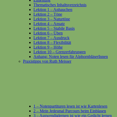
Einleitung
Thematisches Inhaltsverzeichnis
Lektion 1 – Anhauchen
Lektion 2 – Töne
Lektion 3 – Naturtöne
Lektion 4 – Ansatz
Lektion 5 – Stabile Basis
Lektion 6 – Üben
Lektion 7 – Ausdruck
Lektion 8 – Flexibilität
Lektion 9 – Höhe
Lektion 10 – Grenzerfahrungen
Anhang: Noten lesen für AlphornbläserInnen
Praxistipps von Ruth Meisser
1 – Notenpartituren lesen ist wie Kartenlesen
2 – Mein Jedesmal Parcours beim Einblasen
3 – Auswendiglernen ist wie ein Gedicht lernen