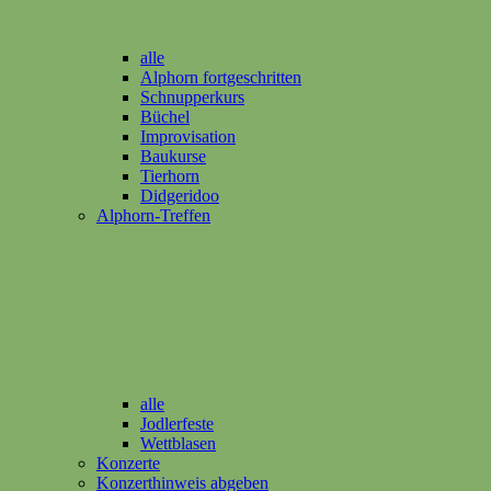
alle
Alphorn fortgeschritten
Schnupperkurs
Büchel
Improvisation
Baukurse
Tierhorn
Didgeridoo
Alphorn-Treffen
alle
Jodlerfeste
Wettblasen
Konzerte
Konzerthinweis abgeben