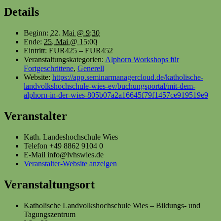
Details
Beginn:
22. Mai @ 9:30
Ende:
25. Mai @ 15:00
Eintritt:
EUR425 – EUR452
Veranstaltungskategorien:
Alphorn Workshops für
Fortgeschrittene
,
Generell
Website:
https://app.seminarmanagercloud.de/katholische-
landvolkshochschule-wies-ev/buchungsportal/mit-dem-
alphorn-in-der-wies-805b07a2a16645f79f1457ce919519e9
Veranstalter
Kath. Landeshochschule Wies
Telefon
+49 8862 9104 0
E-Mail
info@lvhswies.de
Veranstalter-Website anzeigen
Veranstaltungsort
Katholische Landvolkshochschule Wies – Bildungs- und
Tagungszentrum