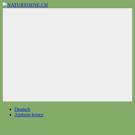
Zum
Inhalt
NATURTOENE.CH
alphorn
springen
+
Menü
Deutsch
Alphorn lernen