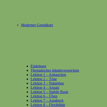
Moderner Grundkurs
Einleitung
Thematisches Inhaltsverzeichnis
Lektion 1 – Anhauchen
Lektion 2 – Töne
Lektion 3 – Naturtöne
Lektion 4 – Ansatz
Lektion 5 – Stabile Basis
Lektion 6 – Üben
Lektion 7 – Ausdruck
Lektion 8 – Flexibilität