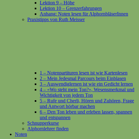
Lektion 9 – Höhe
Lektion 10 – Grenzerfahrungen
Anhang: Noten lesen für AlphornbläserInnen
Praxistipps von Ruth Meisser
1 – Notenpartituren lesen ist wie Kartenlesen
2 – Mein Jedesmal Parcours beim Einblasen
3 – Auswendiglernen ist wie ein Gedicht lernen
4 – «Wo steht mein Ton?», Wesensmerkmal und
Wichtigkeit von jedem Ton
5 – Rufe und Cherli, Hören und Zuhören, Frage
und Antwort hörbar machen
6 – Den Ton leben und erleben lassen, spannen
und entspannen
Schnupperkurse
Alphornlehrer finden
Noten