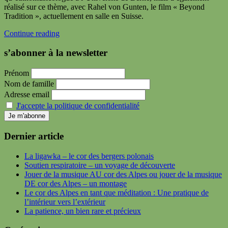
réalisé sur ce thème, avec Rahel von Gunten, le film « Beyond
Tradition », actuellement en salle en Suisse.
Continue reading
s’abonner à la newsletter
Prénom
Nom de famille
Adresse email
J'accepte la politique de confidentialité
Dernier article
La ligawka – le cor des bergers polonais
Soutien respiratoire – un voyage de découverte
Jouer de la musique AU cor des Alpes ou jouer de la musique
DE cor des Alpes – un montage
Le cor des Alpes en tant que méditation : Une pratique de
l’intérieur vers l’extérieur
La patience, un bien rare et précieux